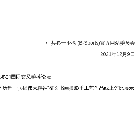
中共必一·运动(B-Sports)官方网站委员会
2021年12月9日
年才俊参加国际交叉学科论坛
“铭记光辉历程，弘扬伟大精神”征文书画摄影手工艺作品线上评比展示