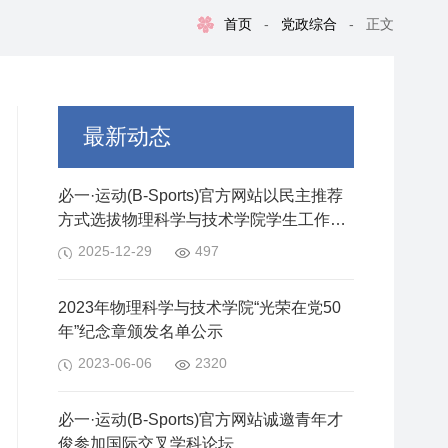
首页
-
党政综合
-
正文
最新动态
必一·运动(B-Sports)官方网站以民主推荐
方式选拔物理科学与技术学院学生工作办
公室副主任的公告
2025-12-29
497
2023年物理科学与技术学院“光荣在党50
年”纪念章颁发名单公示
2023-06-06
2320
必一·运动(B-Sports)官方网站诚邀青年才
俊参加国际交叉学科论坛