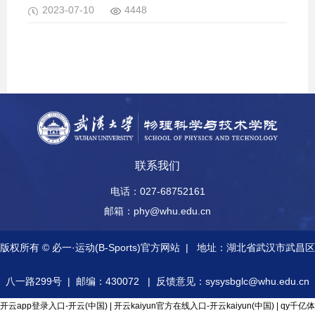
2023-07-10
4448
联系我们
电话：027-68752161
邮箱：phy@whu.edu.cn
版权所有 © 必一·运动(B-Sports)官方网站
|
地址：湖北省武汉市武昌区
八一路299号
|
邮编：430072
|
反馈意见：sysysbglc@whu.edu.cn
开云app登录入口-开云(中国)
|
开云kaiyun官方在线入口-开云kaiyun(中国)
|
qy千亿体