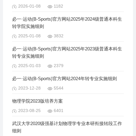
2026-01-08
1182
必一·运动(B-Sports)官方网站2025年2024级普通本科生
转学院实施细则
2025-01-08
3832
必一·运动(B-Sports)官方网站2025年2023级普通本科生
转专业实施细则
2025-01-03
2379
必一·运动(B-Sports)官方网站2024年转专业实施细则
2023-12-28
5544
物理学院2023版培养方案
2023-08-25
6401
武汉大学2020级强基计划物理学专业本研衔接转段工作
细则