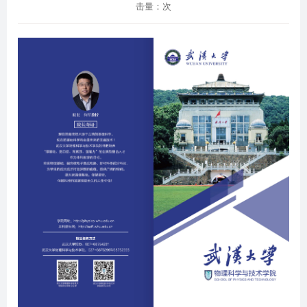
击量：
次