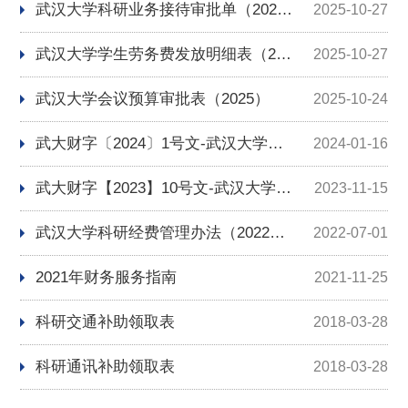
武汉大学科研业务接待审批单（2025）
2025-10-27
武汉大学学生劳务费发放明细表（2025）
2025-10-27
武汉大学会议预算审批表（2025）
2025-10-24
武大财字〔2024〕1号文-武汉大学差旅费管理办法
2024-01-16
武大财字【2023】10号文-武汉大学会议费管理办法
2023-11-15
武汉大学科研经费管理办法（2022年修订）
2022-07-01
2021年财务服务指南
2021-11-25
科研交通补助领取表
2018-03-28
科研通讯补助领取表
2018-03-28