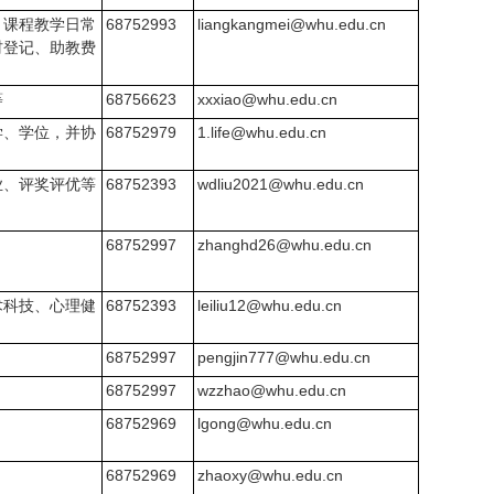
、课程教学日常
68752993
liangkangmei@whu.edu.cn
材登记、助教费
等
68756623
xxxiao@whu.edu.cn
学、学位，并协
68752979
1.life@whu.edu.cn
业、评奖评优等
68752393
wdliu2021@whu.edu.cn
68752997
zhanghd26@whu.edu.cn
术科技、心理健
68752393
leiliu12@whu.edu.cn
68752997
pengjin777@whu.edu.cn
68752997
wzzhao@whu.edu.cn
68752969
lgong@whu.edu.cn
68752969
zhaoxy@whu.edu.cn