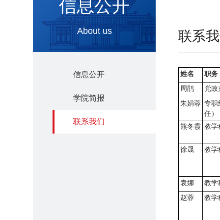
信息公开
About us
联系我
姓名
职务
信息公开
周鹃
党政
学院简报
朱娟蓉
专职
任）
联系我们
熊冬霞
教学
徐晟
教学
袁娜
教学
赵蓉
教学