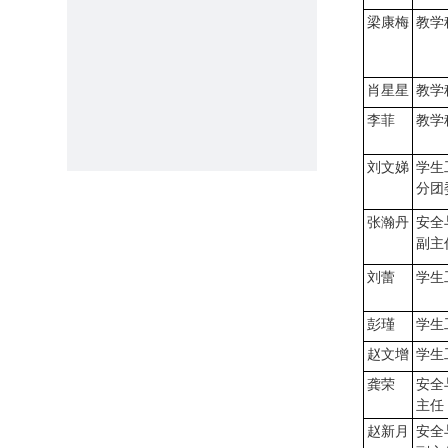
梁康梅
教学
肖星星
教学
李菲
教学
刘文娣
学生
分团
张瀚丹
安全
副主
刘蕾
学生
彭瑾
学生
赵文增
学生
龚荣
安全
主任
赵新月
安全