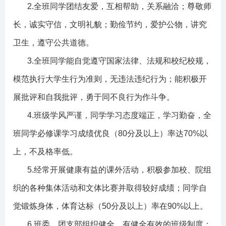
2.
全班同学团结友爱，互相帮助，关系融洽；尊敬师
长，诚实守信，文明礼貌；勤俭节约，爱护公物，讲究
卫生，遵守公共道德。
3.
全班同学能自觉遵守国家法律、法规和校纪校规，
模范执行大学生行为准则，无违法违纪行为；能积极开
展批评和自我批评，勇于同不良行为作斗争。
4.
班级学风严谨，同学学习态度端正，学习勤奋，全
班同学必修课学习成绩优良（
80
分及以上）率达
70%
以
上，不及格率低。
5.
经常开展健康有益的课外活动，积极参加校、院组
织的各种集体活动和文体比赛并取得较好成绩；同学自
觉锻炼身体，体育达标（
50
分及以上）率在
90%
以上。
6.
班委、团支部组织健全，有健全有效的班级制度；