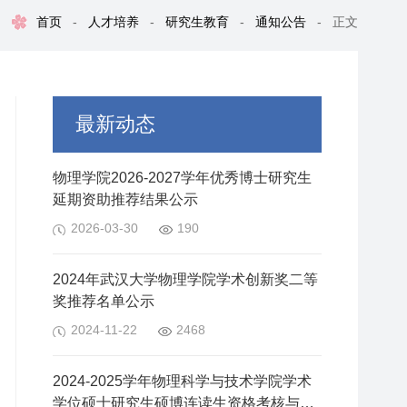
首页
-
人才培养
-
研究生教育
-
通知公告
-
正文
最新动态
物理学院2026-2027学年优秀博士研究生
延期资助推荐结果公示
2026-03-30
190
2024年武汉大学物理学院学术创新奖二等
奖推荐名单公示
2024-11-22
2468
2024-2025学年物理科学与技术学院学术
学位硕士研究生硕博连读生资格考核与遴