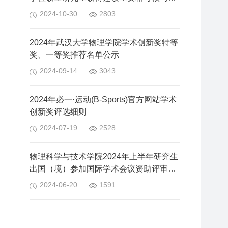
选结果公示
2024-10-30
2803
2024年武汉大学物理学院学术创新奖特等
奖、一等奖推荐名单公示
2024-09-14
3043
2024年必一·运动(B-Sports)官方网站学术
创新奖评选细则
2024-07-19
2528
物理科学与技术学院2024年上半年研究生
出国（境）参加国际学术会议资助评审结
果公示
2024-06-20
1591