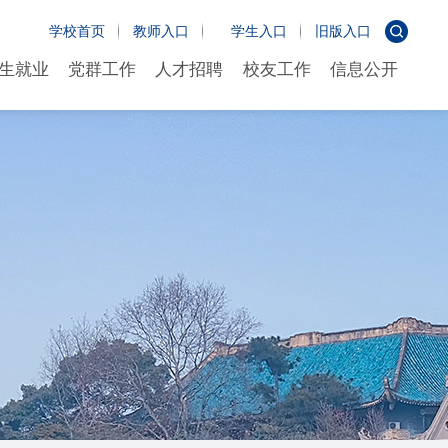
学校首页
教师入口
学生入口
旧版入口
生就业
党群工作
人才招聘
校友工作
信息公开
生就业
党群工作
人才招聘
校友工作
信息公开