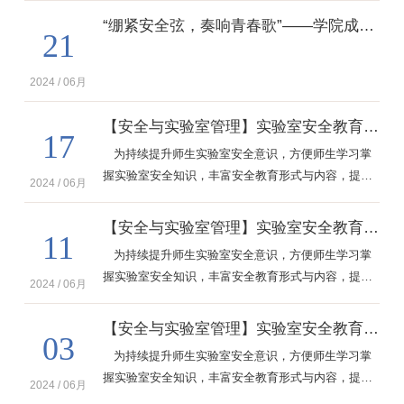
本期推出基础安全系列的第四期——《实验室用电及
“绷紧安全弦，奏响青春歌”——学院成功举办2024年实验室安全知识竞答与案例展示活动
21
线路安全》、《徒手心肺复苏操作流程》、《外出血
的应急处置》、《消防安全标志》，快来一起学习
吧！
2024 / 06月
【安全与实验室管理】实验室安全教育视频之基础安全系列（三）
17
为持续提升师生实验室安全意识，方便师生学习掌
握实验室安全知识，丰富安全教育形式与内容，提升
2024 / 06月
实验室安全教育质量，实验室安全教育视频上线啦！
本期推出基础安全系列的第三期——《爆炸的基本知
【安全与实验室管理】实验室安全教育视频之基础安全系列（二）
11
识》、《电气火灾和爆炸的原因与防护》、《燃烧的
为持续提升师生实验室安全意识，方便师生学习掌
类型》、《用水安全及事故处理办法》，快来一起学
握实验室安全知识，丰富安全教育形式与内容，提升
习吧！
2024 / 06月
实验室安全教育质量，实验室安全教育视频上线啦！
本期推出基础安全系列的第二期——《触电防护技术
【安全与实验室管理】实验室安全教育视频之基础安全系列（一）
03
措施》、《冻伤的应急处理》、《个体防护装备的重
为持续提升师生实验室安全意识，方便师生学习掌
要性》、《烧伤的应急处理》，快来一起学习吧！
握实验室安全知识，丰富安全教育形式与内容，提升
2024 / 06月
实验室安全教育质量，实验室安全教育视频上线啦！